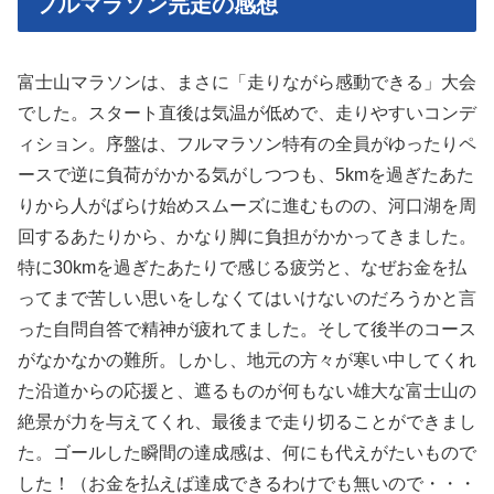
フルマラソン完走の感想
富士山マラソンは、まさに「走りながら感動できる」大会
でした。スタート直後は気温が低めで、走りやすいコンデ
ィション。序盤は、フルマラソン特有の全員がゆったりペ
ースで逆に負荷がかかる気がしつつも、5kmを過ぎたあた
りから人がばらけ始めスムーズに進むものの、河口湖を周
回するあたりから、かなり脚に負担がかかってきました。
特に30kmを過ぎたあたりで感じる疲労と、なぜお金を払
ってまで苦しい思いをしなくてはいけないのだろうかと言
った自問自答で精神が疲れてました。そして後半のコース
がなかなかの難所。しかし、地元の方々が寒い中してくれ
た沿道からの応援と、遮るものが何もない雄大な富士山の
絶景が力を与えてくれ、最後まで走り切ることができまし
た。ゴールした瞬間の達成感は、何にも代えがたいもので
した！（お金を払えば達成できるわけでも無いので・・・