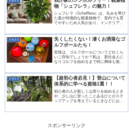
我が家のシンボルツリー！観葉植
多種多様
物「シュフレラ」の魅力！
シュフレラ（Schefflera）は、丸みを帯び
た葉が特徴的な観葉植物で、室内でも育
てやすいため人気があり、インテリアグ
リーンとしても優秀で、育てやすさと美
しさを兼ね備えた植物であるため、我が
家のシンボルツリーとして迎えてます！
失くしたくない！凄くお洒落なゴ
多種多様
今回は、シュ...
ルフボールたち！
皆様は、ゴルフボールについてどれくら
いご存知でしょうか？私は、新社会人に
なりゴルフを始めるまで特に興味も無か
ったので、ゴルフボールについては、当
然ながら無知でした。そんな中で、現在
はゴルフにどハマりしている私が選んだ
【超初心者必見！】登山について
多種多様
おしゃれなゴルフボールの...
体系的に学べる資格1選！！
初心者の人が新しく山登りを始めるとき
や、少し山に登ったことあるひとがステ
ップアップを考えているときなどにおす
すめの資格です。体系的に知識を学ぶに
は、この資格を取得するために勉強する
ことは一番だと感じております。
スポンサーリンク