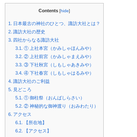
Contents
[
hide
]
1.
日本最古の神社のひとつ、諏訪大社とは？
2.
諏訪大社の歴史
3.
四社からなる諏訪大社
3.1.
① 上社本宮（かみしゃほんみや）
3.2.
② 上社前宮（かみしゃまえみや）
3.3.
③ 下社秋宮（しもしゃあきみや）
3.4.
④ 下社春宮（しもしゃはるみや）
4.
諏訪大社のご利益
5.
見どころ
5.1.
① 御柱祭（おんばしらさい）
5.2.
② 神秘的な御神渡り（おみわたり）
6.
アクセス
6.1.
【所在地】
6.2.
【アクセス】