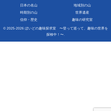
日本の名山
地域別の山
時期別の山
世界遺産
信仰・歴史
趣味の研究室
© 2025-2026 ぼいどの趣味探求室 〜登って巡って、趣味の世界を
探検中！〜.