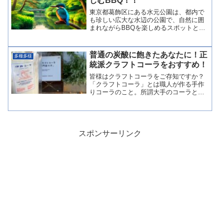
しむBBQ！！
東京都葛飾区にある水元公園は、都内で
も珍しい広大な水辺の公園で、自然に囲
まれながらBBQを楽しめるスポットとし
て人気です。今回は、水元公園でのBBQ
の魅力や利用方法についてご紹介しま
す。水元公園BBQ広場の特徴水元公園の
普通の炭酸に飽きたあなたに！正
多種多様
BBQ広場は、【予約...
統派クラフトコーラをおすすめ！
皆様はクラフトコーラをご存知ですか？
「クラフトコーラ」とは職人が作る手作
りコーラのこと。所謂大手のコーラとは
異なる良さをそれぞれ持つクラフトコー
ラは、近年ブームとなっています。クラ
フトコーラパイオニアであり、超正統派
である「伊良コーラ」は、...
スポンサーリンク