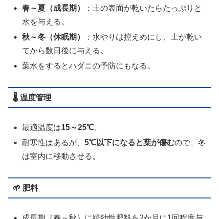
春～夏（成長期）
：土の表面が乾いたらたっぷりと
水を与える。
秋～冬（休眠期）
：水やりは控えめにし、土が乾い
てから数日後に与える。
葉水をするとハダニの予防にもなる。
🌡️
温度管理
最適温度は
15～25℃
。
耐寒性はあるが、
5℃以下になると葉が傷む
ので、冬
は室内に移動させる。
🌱
肥料
成長期（春～秋）に緩効性肥料を2か月に1回程度与