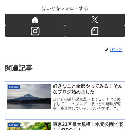
ぼいどをフォローする
ぼいど
関連記事
好きなこと全部やってみる！そん
多種多様
なブログ始めました
ぼいどの趣味探究室へようこそ！はじめ
まして！このブログ「ぼいどの趣味探究
室」を運営している、ぼいどです。この
ブログでは、私が夢中になって楽しんで
いる様々な趣味について発信していきま
す！日本百名山踏破や、日本にある世界
東京23区最大規模！水元公園で楽
多種多様
遺産を全部巡りたいなど、...