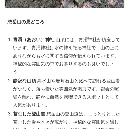
惣岳山の見どころ
青渭（あおい）神社
山頂には、青渭神社が鎮座して
います。青渭神社は水の神を祀る神社で、山の上に
ありながらも水に関する信仰が伝えられています。
神秘的な雰囲気の中でお参りするのも良いでしょ
う。
静寂な山頂
高水山や岩茸石山と比べて訪れる登山者
が少なく、落ち着いた雰囲気が魅力です。都会の喧
騒を離れ、静かに自然を満喫できるスポットとして
人気があります。
苔むした登山道
惣岳山の登山道は、しっとりとした
苔むした岩や木々が広がり、神秘的な雰囲気を醸し