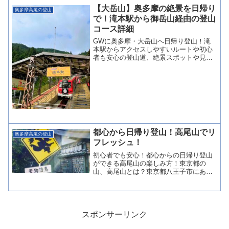
色々調べてみましたので、実際の山行含
【大岳山】奥多摩の絶景を日帰り
奥多摩高尾の登山
め皆様にお伝え...
で！滝本駅から御岳山経由の登山
コース詳細
GWに奥多摩・大岳山へ日帰り登山！滝
本駅からアクセスしやすいルートや初心
者も安心の登山道、絶景スポットや見ど
ころを写真付きで徹底解説。大自然の美
しさと山頂の眺望を存分に楽しめる、体
験価値満点の登山ガイドです。
都心から日帰り登山！高尾山でリ
奥多摩高尾の登山
フレッシュ！
初心者でも安心！都心からの日帰り登山
ができる高尾山の楽しみ方！東京都の
山、高尾山とは？東京都八王子市にある
高尾山は、標高599mの低山ながら年間
300万人以上が訪れる人気の登山スポット
です。都心からのアクセスが良く、初心
者でも安心して楽しめ...
スポンサーリンク