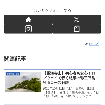
ぼいどをフォローする
ぼいど
関連記事
【羅漢寺山】初心者も安心！ロー
奥秩父の登山
プウェイで行く絶景の弥三郎岳・
登山コース解説
2025年10月11日（土）_日帰り_1回目
_【登頂】 皆様は「羅漢寺山」もしくは
「弥三郎岳」をご存知でしょうか？正直
私自身は、知識不足のために存じ上げて
おらず・・・今回の登山をするにあたり