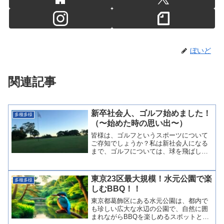
ぼいど
関連記事
新卒社会人、ゴルフ始めました！
多種多様
（〜始めた時の思い出〜）
皆様は、ゴルフというスポーツについて
ご存知でしょうか？私は新社会人になる
まで、ゴルフについては、球を飛ばして
カップに入れるおじさんのスポーツだな
と言った印象しかありませんでした。実
際に体験したことのないスポーツだった
東京23区最大規模！水元公園で楽
多種多様
ので、特に興味も無く、テ...
しむBBQ！！
東京都葛飾区にある水元公園は、都内で
も珍しい広大な水辺の公園で、自然に囲
まれながらBBQを楽しめるスポットとし