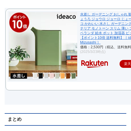
水差し ガーデニング おしゃれ 
ょうろ ジョウロ ジョーロ じょ
コ かわいい 水さし ガーデニン
テリア モノトーン スリム 薄い
ベランダ 給水 ポット 加湿器 
【ポイント10倍 送料無料】［ ide
Mizusashi ］
価格：2,530円（税込、送料無料
(2025/3/23時点)
楽
まとめ