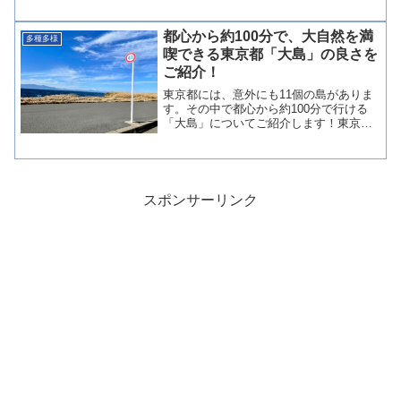
て人気です。今回は、水元公園でのBBQ
の魅力や利用方法についてご紹介しま
す。水元公園BBQ広場の特徴水元公園の
都心から約100分で、大自然を満
多種多様
BBQ広場は、【予約...
喫できる東京都「大島」の良さを
ご紹介！
東京都には、意外にも11個の島がありま
す。その中で都心から約100分で行ける
「大島」についてご紹介します！東京都
大島について東京都大島について 東京
都の離島・伊豆大島は、東京からわずか
120kmの距離にありながら、豊かな自然
と独特の文化を楽...
スポンサーリンク