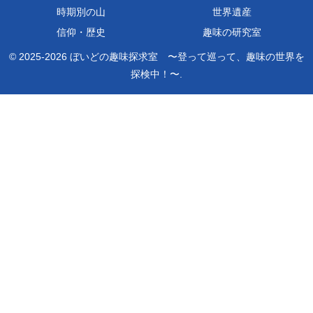
時期別の山
世界遺産
信仰・歴史
趣味の研究室
© 2025-2026 ぼいどの趣味探求室 〜登って巡って、趣味の世界を
探検中！〜.