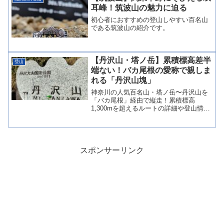
「上日川峠」を起...
耳峰！筑波山の魅力に迫る
初心者におすすめの登山しやすい百名山
である筑波山の紹介です。
【丹沢山・塔ノ岳】累積標高差半
登山
端ない！バカ尾根の愛称で親しま
れる「丹沢山塊」
神奈川の人気百名山・塔ノ岳〜丹沢山を
「バカ尾根」経由で縦走！累積標高
1,300mを超えるルートの詳細や登山情
報、絶景ポイントを登山レポでご紹介。
スポンサーリンク