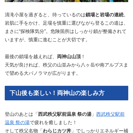
清滝小屋を過ぎると、待っているのは
鎖場と岩場の連続
。
岩肌に手をかけ、足場を慎重に選びながら登るこの道は、
まさに“探検隊気分”。危険箇所はしっかり鎖が整備されて
いますが、慎重に進むことが大切です。
最後の鎖場を越えれば、
両神山山頂
！
天気が良ければ、秩父の山並みから八ヶ岳や南アルプスま
で望める大パノラマが広がります。
下山後も楽しい！両神山の楽しみ方
登山のあとは「
西武秩父駅前温泉 祭の湯
」
西武秩父駅前
温泉 祭の湯
で疲れを癒しました！
そして秩父名物「
わらじカツ丼
」でしっかりエネルギー補