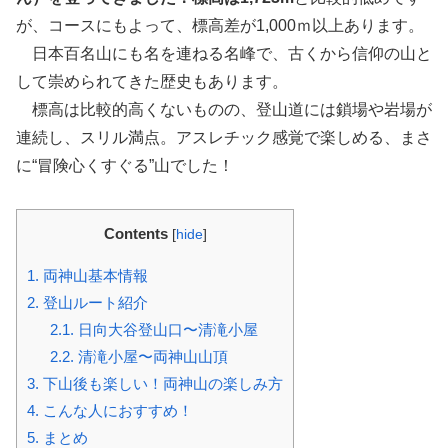
が、コースにもよって、標高差が1,000ｍ以上あります。
日本百名山にも名を連ねる名峰で、古くから信仰の山と
して崇められてきた歴史もあります。
標高は比較的高くないものの、登山道には鎖場や岩場が
連続し、スリル満点。アスレチック感覚で楽しめる、まさ
に“冒険心くすぐる”山でした！
Contents
[
hide
]
1.
両神山基本情報
2.
登山ルート紹介
2.1.
日向大谷登山口〜清滝小屋
2.2.
清滝小屋〜両神山山頂
3.
下山後も楽しい！両神山の楽しみ方
4.
こんな人におすすめ！
5.
まとめ