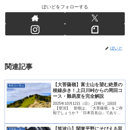
ぼいどをフォローする
ぼいど
関連記事
【大菩薩嶺】富士山を望む絶景の
奥秩父の登山
稜線歩き！上日川峠からの周回コ
ース・難易度を完全解説
2025年10月12日（日）_日帰り_1回目
_【登頂】 皆様は、「大菩薩嶺」をご存
知でしょうか？「日本百名山」であり、
「山梨百名山」でもある。そして「花の
百名山」でもある。更には、首都圏に近
いアクセスの良さを持ち、バスが通る
【筑波山】関東平野にそびえる双
北関東の登山