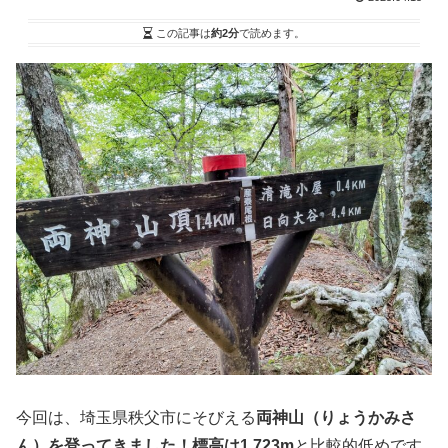
この記事は
約2分
で読めます。
今回は、埼玉県秩父市にそびえる
両神山（りょうかみさ
ん）を登ってきました！標高は1,723m
と比較的低めです