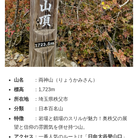
山名
：両神山（りょうかみさん）
標高
：1,723m
所在地
：埼玉県秩父市
分類
：日本百名山
特徴
：岩場と鎖場のスリルが魅力！奥秩父の展
望と信仰の雰囲気を併せ持つ山。
アクセス
：一番人気のルートは「
日向大谷登山口
」