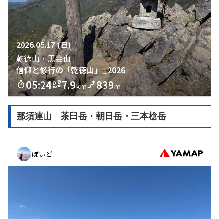
那須連山 茶臼岳・朝日岳・三本槍岳